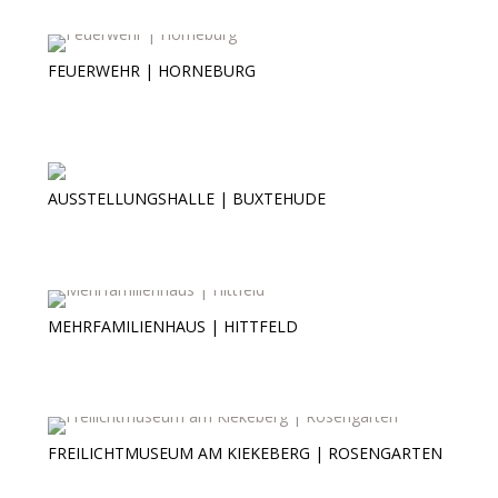
FEUERWEHR | HORNEBURG
Feuerwehr | Horneburg
AUSSTELLUNGSHALLE | BUXTEHUDE
Ausstellungshalle | Buxtehude
MEHRFAMILIENHAUS | HITTFELD
Mehrfamilienhaus | Hittfeld
FREILICHTMUSEUM AM KIEKEBERG | ROSENGARTEN
Freilichtmuseum am Kiekeberg | Rosengarten